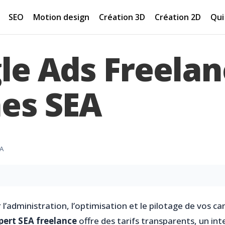
SEO
Motion design
Création 3D
Création 2D
Qui 
le Ads Freelan
es SEA
EA
r l’administration, l’optimisation et le pilotage de vos
pert SEA freelance
offre des tarifs transparents, un int