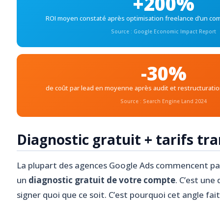
+200%
ROI moyen constaté après optimisation freelance d’un c
Source : Google Economic Impact Report
-30%
de coût par lead en moyenne après audit et restructurat
Source : Search Engine Land 2024
Diagnostic gratuit + tarifs tr
La plupart des agences Google Ads commencent pa
un
diagnostic gratuit de votre compte
. C’est un
signer quoi que ce soit. C’est pourquoi cet angle fai