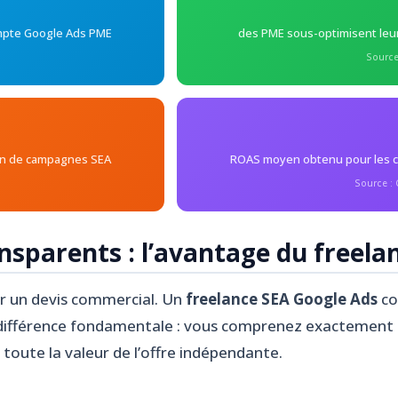
ompte Google Ads PME
des PME sous-optimisent leu
Source
ion de campagnes SEA
ROAS moyen obtenu pour les co
Source :
ansparents : l’avantage du freela
r un devis commercial. Un
freelance SEA Google Ads
co
e différence fondamentale : vous comprenez exactement
t toute la valeur de l’offre indépendante.