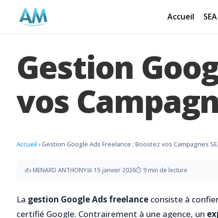
Accueil
SEA
Gestion Goog
vos Campagn
Accueil
›
Gestion Google Ads Freelance : Boostez vos Campagnes S
✍️
MENARD ANTHONY
📅
15 janvier 2026
⏱️
9 min de lecture
La
gestion Google Ads freelance
consiste à confie
certifié Google. Contrairement à une agence, un
ex