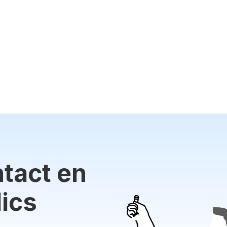
tact en
ics