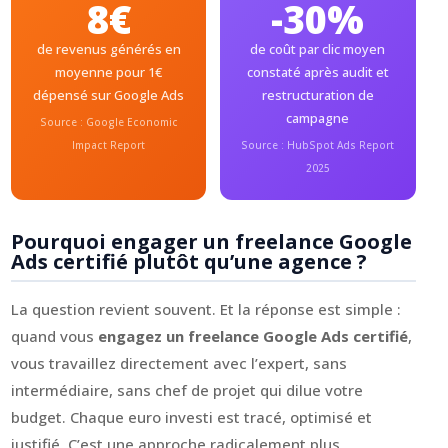
8€
-30%
de revenus générés en
de coût par clic moyen
moyenne pour 1€
constaté après audit et
dépensé sur Google Ads
restructuration de
campagne
Source : Google Economic
Impact Report
Source : HubSpot Ads Report
2025
Pourquoi engager un freelance Google
Ads certifié plutôt qu’une agence ?
La question revient souvent. Et la réponse est simple :
quand vous
engagez un freelance Google Ads certifié
,
vous travaillez directement avec l’expert, sans
intermédiaire, sans chef de projet qui dilue votre
budget. Chaque euro investi est tracé, optimisé et
justifié. C’est une approche radicalement plus