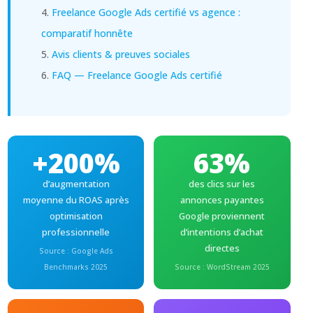
Freelance Google Ads certifié vs agence :
comparatif honnête
Avis clients & preuves sociales
FAQ — Freelance Google Ads certifié
+200%
63%
d’augmentation
des clics sur les
moyenne du ROAS après
annonces payantes
optimisation
Google proviennent
professionnelle
d’intentions d’achat
directes
Source : Google Ads
Benchmarks 2025
Source : WordStream 2025