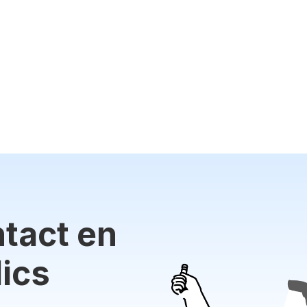
tact en
ics