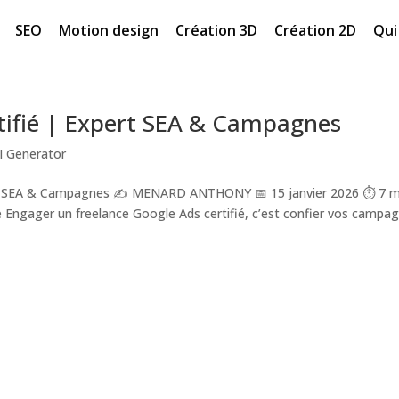
SEO
Motion design
Création 3D
Création 2D
Qui 
tifié | Expert SEA & Campagnes
I Generator
pert SEA & Campagnes ✍️ MENARD ANTHONY 📅 15 janvier 2026 ⏱️ 7 m
é Engager un freelance Google Ads certifié, c’est confier vos campa